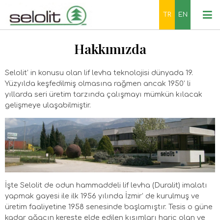
TR
EN
Hakkımızda
Selolit’ in konusu olan lif levha teknolojisi dünyada 19.
Yüzyılda keşfedilmiş olmasına rağmen ancak 1950’ li
yıllarda seri üretim tarzında çalışmayı mümkün kılacak
gelişmeye ulaşabilmiştir.
İşte Selolit de odun hammaddeli lif levha (Duralit) imalatı
yapmak gayesi ile ilk 1956 yılında İzmir’ de kurulmuş ve
üretim faaliyetine 1958 senesinde başlamıştır. Tesis o güne
kadar ağacın kereste elde edilen kısımları hariç olan ve