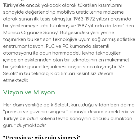
Türkiye'de ancak yakacak olarak tüketilen kısımlarını
sanayide değerlendirip mobilya üreticilerine malzeme
olarak sunan ilk tesis olmuştur. 1963-1972 yılları arasında
bir yenilenmeye tabi tutulmuş ve 1997 yılında da İzmir’ den
Manisa Organize Sanayi Bölgesindeki yeni yerine
taşınırken bu kez son teknolojiye uyum sağlanmış sofistike
enstrümantasyon, PLC ve PC kumanda sistemli
otomasyonu ile odun hammaddeli levha teknolojileri
içinde en eskilerinden olan bir teknolojinin en mükemmel
bir şekilde güncelleştirilmesi başarısına ulaşmıştır. Ve
Selolit’ in bu teknolojik atılımları kesintisiz devam
etmektedir.
Vizyon ve Misyon
Her daim yeniliğe açık Selolit, kurulduğu yıldan beri daima
‘’prensip ve güvenin simgesi ’’ olmaya devam etmektedir ve
Türkiye’de odun kökenli levha sanayinin öncüsü olmaktan
gurur duymaktadır.
"Prensip ve güvenin simgesi"